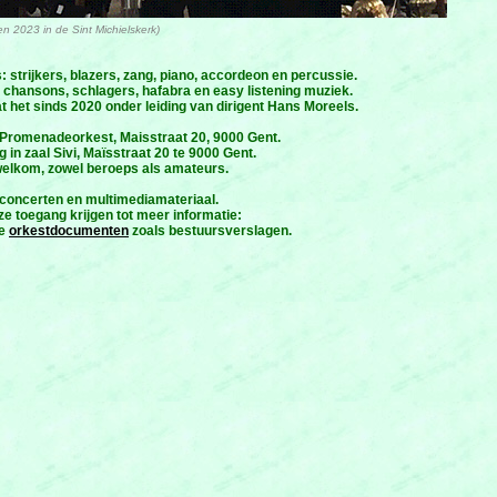
n 2023 in de Sint Michielskerk)
strijkers, blazers, zang, piano, accordeon en percussie.
 chansons, schlagers, hafabra en easy listening muziek.
t het sinds 2020 onder leiding van dirigent Hans Moreels.
romenadeorkest, Maisstraat 20, 9000 Gent.
n zaal Sivi, Maïsstraat 20 te 9000 Gent.
welkom, zowel beroeps als amateurs.
e concerten en multimediamateriaal.
e toegang krijgen tot meer informatie:
de
orkestdocumenten
zoals bestuursverslagen.