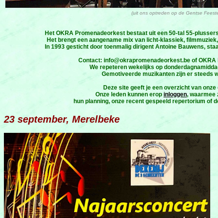
(uit ons optreden op de Gentse Feeste
Het OKRA Promenadeorkest bestaat uit een 50-tal 55-plussers: 
Het brengt een aangename mix van licht-klassiek, filmmuziek,
In 1993 gesticht door toenmalig dirigent Antoine Bauwens, staa
Contact: info@okrapromenadeorkest.be of OKRA P
We repeteren wekelijks op donderdagnamiddag i
Gemotiveerde muzikanten zijn er steeds 
Deze site geeft je een overzicht van onz
Onze leden kunnen erop
inloggen
, waarmee z
hun planning, onze recent gespeeld repertorium of 
23 september, Merelbeke