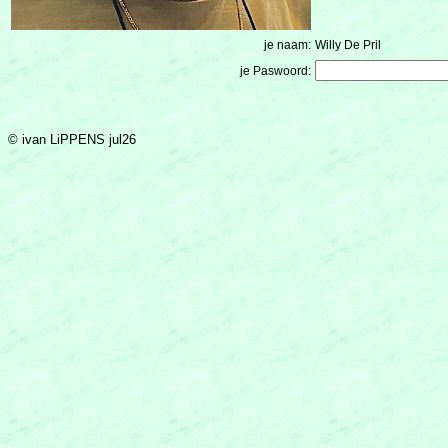
je naam:
Willy De Pril
je Paswoord:
© ivan LiPPENS jul26